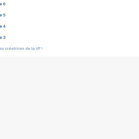
e 6
e 5
e 4
e 3
s créatrices de la VF !
e 2
e 1
e Mektoub My Love arrive enfin ! Rencontre avec Shaïn Boumedine et Sal
i : après Toni en famille
elle réalise le bouleversant Dites lui que je l'aime
ais ! Rencontre autour de Vie privée de Rebecca Zlotowski
 de Marguerite, Grave... Rencontre avec Ella Rumpf
 Les Rêveurs, un film intime sur la santé mentale