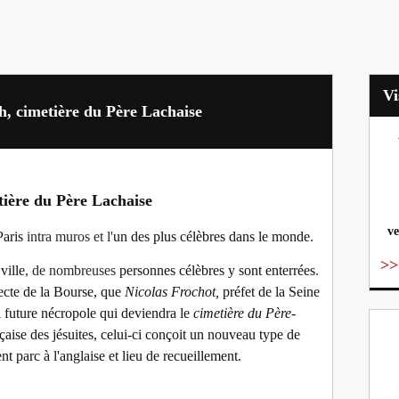
, cimetière du Père Lachaise
vo
tière du Père Lachaise
ve
Paris
intra muros
et l'
un des plus célèbres dans le monde
.
>>
ville
, de nombreuses
personnes célèbres y sont enterrées
.
tecte de la Bourse, que
Nicolas Frochot,
préfet de la Seine
a future nécropole qui deviendra le
cimetière du Père-
ançaise des jésuites, celui-ci conçoit un nouveau type de
t parc à l'anglaise et lieu de recueillement.