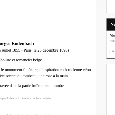
Abo
nou
orges Rodenbach
6 juillet 1855 - Paris, le 25 décembre 1898)
E
m
boliste et romancier belge.
a
i
 le monument funéraire, d'inspiration rosicrucienne et/ou
l
oète sortant du tombeau, une rose à la main.
ravée dans la partie inférieure du tombeau.