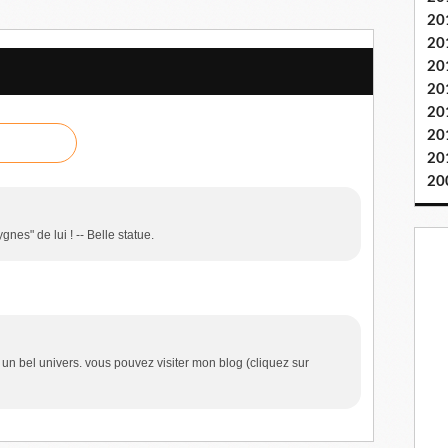
20
20
20
20
20
20
20
20
nes" de lui ! -- Belle statue.
 un bel univers. vous pouvez visiter mon blog (cliquez sur