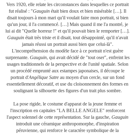
Vers 1920, elle relate les circonstances dans lesquelles ce portrait
fut réalisé : "
Gauguin
était bien doux et bien misérable […]. Il
disait toujours à mon mari qu'il voulait faire mon portrait, si bien
qu'un jour, il l'a commencé. […] Mais quand il me l'a montré, je
lui ai dit "Quelle horreur !" et qu'il pouvait bien le remporter […].
Gauguin
était très triste et il disait, tout désappointé, qu'il n'avait
jamais réussi un portrait aussi bien que celui-là".
L'incompréhension du modèle face à ce portrait n'est guère
surprenante.
Gauguin
, qui avait décidé de "tout oser", enfreint les
usages traditionnels de la perspective et de l'unité spatiale. Selon
un procédé emprunté aux estampes japonaises, il découpe le
portrait d'
Angélique Satre
au moyen d'un cercle, sur un fond
essentiellement décoratif, et use du cloisonnement des formes en
soulignant la silhouette des figures d'un trait plus sombre.
La pose rigide, le costume d'apparat de la jeune femme et
l'inscription en capitales "LA BELLE ANGELE" renforcent
l'aspect solennel de cette représentation. Sur la gauche,
Gauguin
introduit une céramique anthropomorphe, d'inspiration
péruvienne, qui renforce le caractère symbolique de la