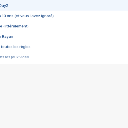
 DayZ
 a 13 ans (et vous l'avez ignoré)
e (littéralement)
im Rayan
 toutes les règles
s les jeux vidéo
us choquant de Rockstar ? - Le scandale BULLY
e plus moche de Steam
du RÊVE tourne au CAUCHEMAR
pendant 8 heures
it… à tort
umiliés par un jeu vidéo