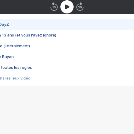
 DayZ
 a 13 ans (et vous l'avez ignoré)
e (littéralement)
im Rayan
 toutes les règles
s les jeux vidéo
us choquant de Rockstar ? - Le scandale BULLY
e plus moche de Steam
du RÊVE tourne au CAUCHEMAR
pendant 8 heures
it… à tort