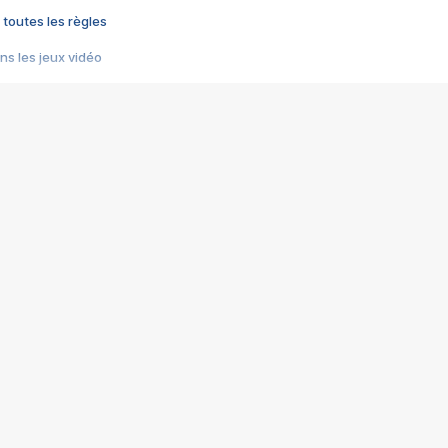
 toutes les règles
s les jeux vidéo
us choquant de Rockstar ? - Le scandale BULLY
e plus moche de Steam
du RÊVE tourne au CAUCHEMAR
pendant 8 heures
it… à tort
umiliés par un jeu vidéo
ire - Final Fantasy 8
ti un empire - Age of Empires
story DOFUS
tard, il crée l'un des pires jeux de tous les temps, MindsEye.