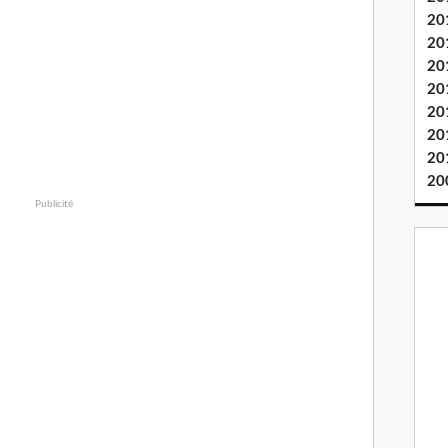
20
20
20
20
20
20
20
20
Publicité