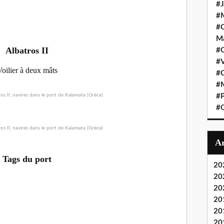
#J
#M
#C
Ma
Albatros II
#C
#
oilier à deux mâts
#C
#M
#P
#O
Tags du port
20
20
20
20
20
20