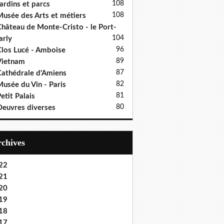
108
ardins et parcs
108
usée des Arts et métiers
hâteau de Monte-Cristo - le Port-
104
rly
96
los Lucé - Amboise
89
Vietnam
87
athédrale d'Amiens
82
usée du Vin - Paris
81
etit Palais
80
euvres diverses
Archives
22
21
20
19
18
17