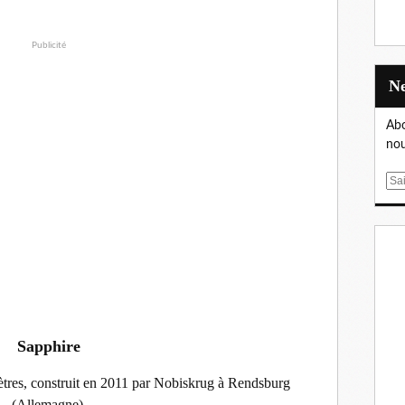
Publicité
Abo
nou
E
m
a
i
l
Sapphire
ètres, construit en 2011 par Nobiskrug à Rendsburg
(Allemagne).