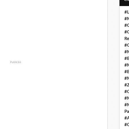
#L
#M
#C
#C
Re
#C
#M
#B
Publicité
#M
#B
#M
#Z
#C
#M
#M
Pa
#
#C