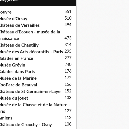
551
ouvre
510
usée d'Orsay
494
hâteau de Versailles
hâteau d'Ecouen - musée de la
473
naissance
314
hâteau de Chantilly
295
usée des Arts décoratifs - Paris
277
alades en France
240
usée Grévin
176
alades dans Paris
172
usée de la Marine
156
ooParc de Beauval
152
hâteau de St Germain-en-Laye
133
usée du jouet
usée de la Chasse et de la Nature -
127
ris
112
Amiens
108
hâteau de Grouchy - Osny