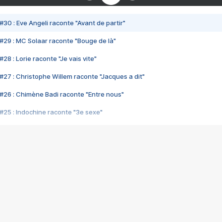
#30 : Eve Angeli raconte "Avant de partir"
#29 : MC Solaar raconte "Bouge de là"
28 : Lorie raconte "Je vais vite"
#27 : Christophe Willem raconte "Jacques a dit"
#26 : Chimène Badi raconte "Entre nous"
#25 : Indochine raconte "3e sexe"
#24 : Zaho raconte "C'est chelou"
#23 : Patrick Bruel raconte "Au café des délices"
#22 : Kyo raconte "Le chemin"
#21 : Nolwenn Leroy raconte "Cassé"
#20 : Patrick Hernandez raconte "Born to be alive"
#19 : Lorie raconte "Près de moi"