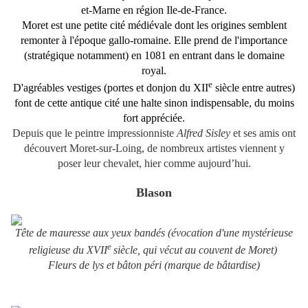
et-Marne
en
région
I
le-de-France
.
Moret est une petite cité médiévale dont les origines semblent
remonter à l'époque
gallo-romaine
. Elle prend de l'importance
(stratégique notamment) en
1081
en entrant dans le domaine
royal.
e
D'agréables vestiges (portes et donjon du
XII
siècle entre autres)
font de cette antique cité une halte sinon indispensable, du moins
fort appréciée.
Depuis que le peintre impressionniste
Alfred Sisley
et ses amis ont
découvert Moret-sur-Loing, de nombreux artistes viennent y
poser leur chevalet, hier comme aujourd’hui.
Blason
Tête de mauresse aux yeux bandés (évocation d'une mystérieuse
e
religieuse du XVII
siècle, qui vécut au couvent de Moret)
Fleurs de lys et bâton péri (marque de bâtardise)