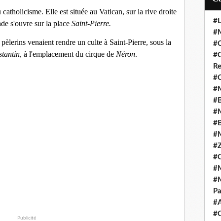
 catholicisme. Elle est située au Vatican, sur la rive droite
#L
ade s'ouvre sur la place
Saint-Pierre.
#M
s pèlerins venaient rendre un culte à Saint-Pierre, sous la
#C
tantin,
à l'emplacement du cirque de
Néron
.
#C
Re
#C
#M
#B
#M
#B
#M
#Z
#C
#M
#M
Pa
#
#C
Publicité