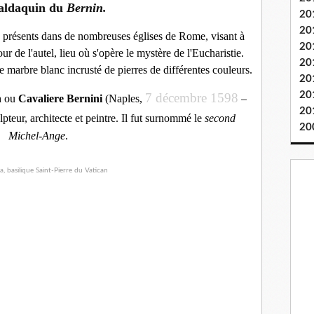
aldaquin du
Bernin.
20
20
s présents dans de nombreuses églises de Rome, visant à
20
r de l'autel, lieu où s'opère le mystère de l'Eucharistie.
20
 marbre blanc incrusté de pierres de différentes couleurs.
20
20
7 décembre
1598
n
ou
Cavaliere Bernini
(
Naples
,
–
20
lpteur
,
architecte
et
peintre
. Il fut surnommé le
second
20
Michel-Ange
.