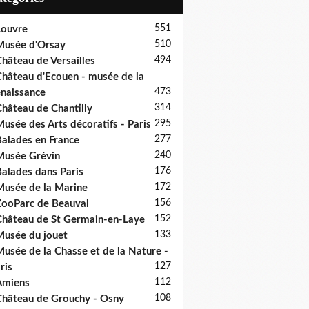
551
ouvre
510
usée d'Orsay
494
hâteau de Versailles
hâteau d'Ecouen - musée de la
473
naissance
314
hâteau de Chantilly
295
usée des Arts décoratifs - Paris
277
alades en France
240
usée Grévin
176
alades dans Paris
172
usée de la Marine
156
ooParc de Beauval
152
hâteau de St Germain-en-Laye
133
usée du jouet
usée de la Chasse et de la Nature -
127
ris
112
Amiens
108
hâteau de Grouchy - Osny