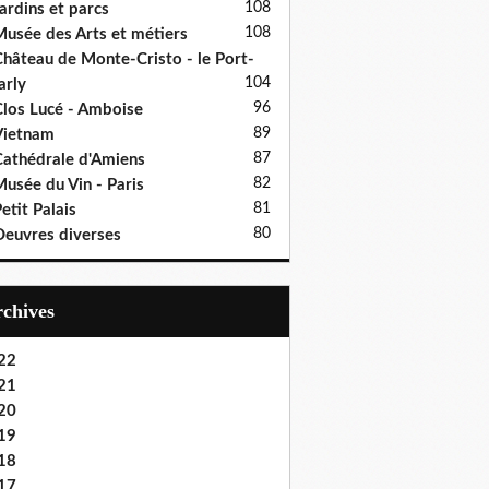
108
ardins et parcs
108
usée des Arts et métiers
hâteau de Monte-Cristo - le Port-
104
rly
96
los Lucé - Amboise
89
Vietnam
87
athédrale d'Amiens
82
usée du Vin - Paris
81
etit Palais
80
euvres diverses
Archives
22
21
20
19
18
17