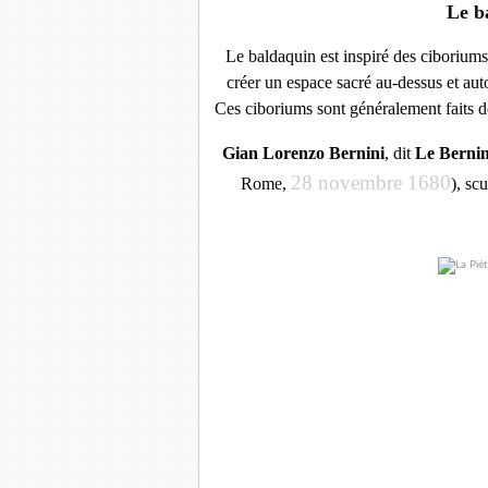
Le b
Le baldaquin est inspiré des ciborium
créer un espace sacré au-dessus et autou
Ces ciboriums sont généralement faits de
Gian Lorenzo Bernini
, dit
Le Berni
28 novembre
1680
Rome
,
),
scu