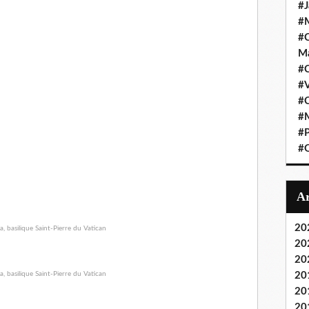
#J
#M
#C
Ma
#C
#
#C
#M
#P
#O
20
20
20
20
20
20