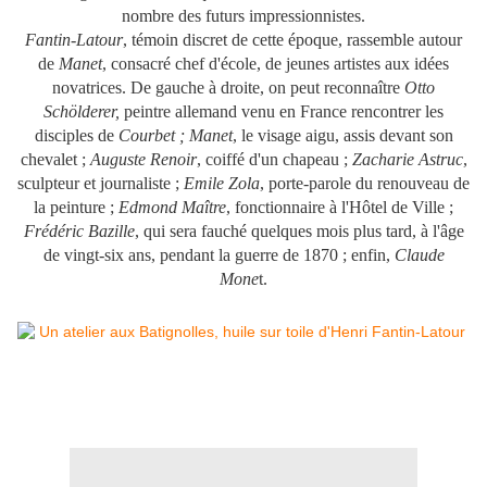
nombre des futurs impressionnistes.
Fantin-Latour
, témoin discret de cette époque, rassemble autour
de
Manet
, consacré chef d'école, de jeunes artistes aux idées
novatrices. De gauche à droite, on peut reconnaître
Otto
Schölderer,
peintre allemand venu en France rencontrer les
disciples de
Courbet ; Manet
, le visage aigu, assis devant son
chevalet ;
Auguste Renoir
, coiffé d'un chapeau ;
Zacharie Astruc
,
sculpteur et journaliste ;
Emile Zola
, porte-parole du renouveau de
la peinture ;
Edmond Maître
, fonctionnaire à l'Hôtel de Ville ;
Frédéric Bazille
, qui sera fauché quelques mois plus tard, à l'âge
de vingt-six ans, pendant la guerre de 1870 ; enfin,
Claude
Mone
t.