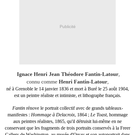
Publicité
Ignace Henri Jean Théodore Fantin-Latour
,
connu comme
Henri Fantin-Latour
,
né à Grenoble le
14 janvier 1836
et mort à Buré le
25 août 1904
,
est un peintre réaliste et intimiste, et lithographe français.
Fantin
rénove le portrait collectif avec de grands tableaux-
manifestes :
Hommage à
Delacroix
, 1864 ;
Le Toast
, hommage
aux peintres réalistes, 1865, qu'il détruisit lui-même en ne
conservant que les fragments de trois portraits conservés à la Freer
Callery de Washington, au musée d'Orsay et son autoportrait dans