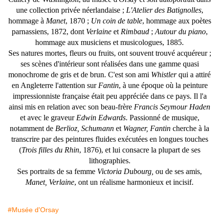
une collection privée néerlandaise ;
L'Atelier des Batignolles
,
hommage à
Manet
, 1870 ;
Un coin de table
, hommage aux poètes
parnassiens, 1872, dont
Verlaine
et
Rimbaud
;
Autour du piano
,
hommage aux musiciens et musicologues, 1885.
Ses natures mortes, fleurs ou fruits, ont souvent trouvé acquéreur ;
ses scènes d'intérieur sont réalisées dans une gamme quasi
monochrome de gris et de brun. C'est son ami
Whistler
qui a attiré
en Angleterre l'attention sur
Fantin
, à une époque où la peinture
impressionniste française était peu appréciée dans ce pays. Il l'a
ainsi mis en relation avec son beau-frère
Francis Seymour Haden
et avec le graveur
Edwin Edwards
. Passionné de musique,
notamment de
Berlioz, Schumann
et
Wagner, Fantin
cherche à la
transcrire par des peintures fluides exécutées en longues touches
(
Trois filles du Rhin
, 1876), et lui consacre la plupart de ses
lithographies.
Ses portraits de sa femme
Victoria Dubourg,
ou de ses amis,
Manet, Verlaine
, ont un réalisme harmonieux et incisif.
#Musée d'Orsay