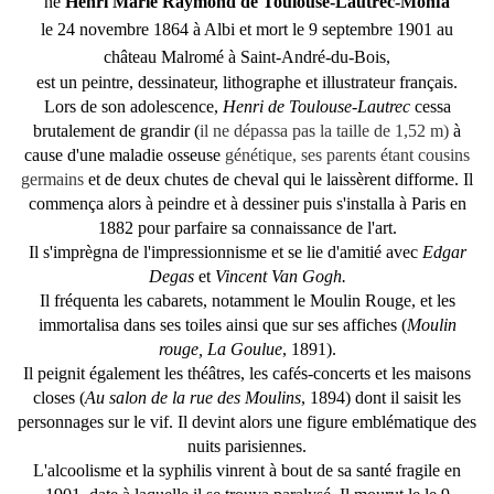
né
Henri Marie Raymond de Toulouse-Lautrec-Monfa
le
24 novembre 1864
à Albi et mort le
9 septembre 1901
au
château Malromé à Saint-André-du-Bois,
est un peintre, dessinateur, lithographe et illustrateur français.
Lors de son adolescence,
Henri de Toulouse-Lautrec
cessa
brutalement de grandir (
il ne dépassa pas la taille de
1,52 m)
à
cause d'une maladie osseuse
génétique, ses parents étant cousins
germains
et de deux chutes de cheval qui le laissèrent difforme. Il
commença alors à peindre et à dessiner puis s'installa à Paris en
1882 pour parfaire sa connaissance de l'art.
Il s'imprègna de l'impressionnisme et se lie d'amitié avec
Edgar
Degas
et
Vincent Van Gogh.
Il fréquenta les cabarets, notamment le Moulin Rouge, et les
immortalisa dans ses toiles ainsi que sur ses affiches (
Moulin
rouge, La Goulue
, 1891).
Il peignit également les théâtres, les cafés-concerts et les maisons
closes (
Au salon de la rue des Moulins
, 1894) dont il saisit les
personnages sur le vif. Il devint alors une figure emblématique des
nuits parisiennes.
L'alcoolisme et la syphilis vinrent à bout de sa santé fragile en