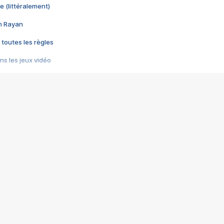
e (littéralement)
im Rayan
 toutes les règles
s les jeux vidéo
us choquant de Rockstar ? - Le scandale BULLY
e plus moche de Steam
du RÊVE tourne au CAUCHEMAR
pendant 8 heures
it… à tort
umiliés par un jeu vidéo
ire - Final Fantasy 8
ti un empire - Age of Empires
story DOFUS