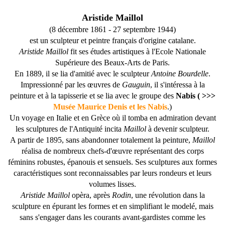
Aristide Maillol
(8 décembre 1861
-
27 septembre 1944)
est un sculpteur et peintre français d'origine
catalane.
Aristide Maillol
fit ses études artistiques à l'Ecole Nationale
Supérieure des Beaux-Arts de Paris.
En 1889, il se lia d'amitié avec le sculpteur
Antoine Bourdelle
.
Impressionné par les œuvres de
Gauguin
, il s'intéressa à la
peinture et à la tapisserie et se lia avec le groupe des
Nabis ( >>>
Musée Maurice Denis et les Nabis
.)
Un voyage en Italie et en Grèce où il tomba en admiration devant
les sculptures de l'Antiquité incita
Maillol
à devenir sculpteur.
A partir de 1895, sans abandonner totalement la peinture,
Maillol
réalisa de nombreux chefs-d'œuvre représentant des corps
féminins robustes, épanouis et sensuels. Ses sculptures aux formes
caractéristiques sont reconnaissables par leurs rondeurs et leurs
volumes lisses.
Aristide Maillol
opèra, après
Rodin
, une révolution dans la
sculpture en épurant les formes et en simplifiant le modelé, mais
sans s'engager dans les courants avant-gardistes comme les