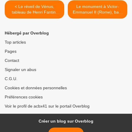
< Le réveil de Vénus,
Le monument à Victor-
tableau de Henri Fantin-
Emmanuel II (Rome), bas-
Latour
reliefs >
Hébergé par Overblog
Top articles
Pages
Contact
Signaler un abus
C.G.U.
Cookies et données personnelles
Préférences cookies
Voir le profil de acbx41 sur le portail Overblog
Créer un blog sur Overblog