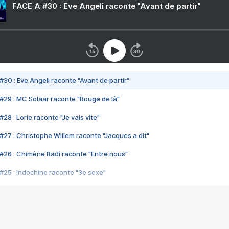
FACE A #30 : Eve Angeli raconte "Avant de partir"
#30 : Eve Angeli raconte "Avant de partir"
#29 : MC Solaar raconte "Bouge de là"
28 : Lorie raconte "Je vais vite"
#27 : Christophe Willem raconte "Jacques a dit"
#26 : Chimène Badi raconte "Entre nous"
#25 : Indochine raconte "3e sexe"
#24 : Zaho raconte "C'est chelou"
#23 : Patrick Bruel raconte "Au café des délices"
#22 : Kyo raconte "Le chemin"