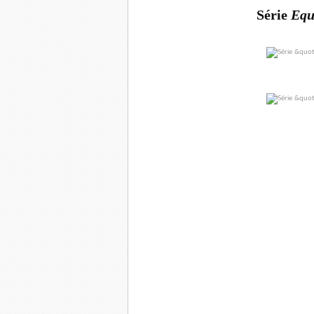
Série
Equ