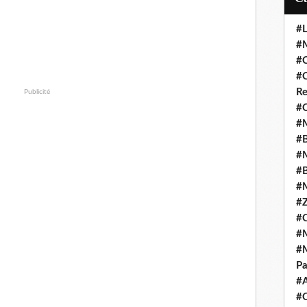
#L
#M
#C
#C
Re
Publicité
#C
#M
#B
#M
#B
#M
#Z
#C
#M
#M
Pa
#
#C