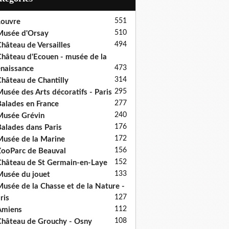
551
ouvre
510
usée d'Orsay
494
hâteau de Versailles
hâteau d'Ecouen - musée de la
473
naissance
314
hâteau de Chantilly
295
usée des Arts décoratifs - Paris
277
alades en France
240
usée Grévin
176
alades dans Paris
172
usée de la Marine
156
ooParc de Beauval
152
hâteau de St Germain-en-Laye
133
usée du jouet
usée de la Chasse et de la Nature -
127
ris
112
Amiens
108
hâteau de Grouchy - Osny