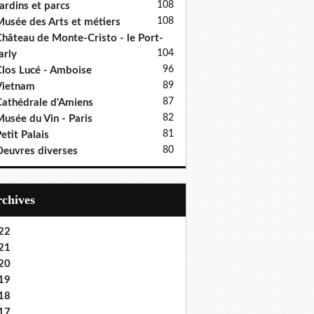
108
ardins et parcs
108
usée des Arts et métiers
hâteau de Monte-Cristo - le Port-
104
rly
96
los Lucé - Amboise
89
Vietnam
87
athédrale d'Amiens
82
usée du Vin - Paris
81
etit Palais
80
euvres diverses
Archives
22
21
20
19
18
17