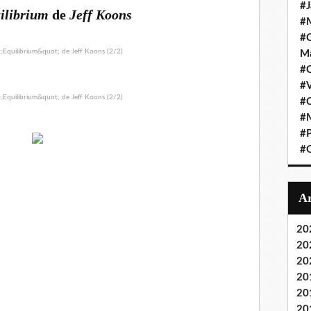
#J
ilibrium
de
Jeff Koons
#M
#C
Ma
#C
#
#C
#M
#P
#O
20
20
20
20
20
20