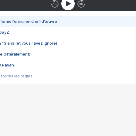
nsformé l’ennui en chef-d’œuvre
 DayZ
 a 13 ans (et vous l'avez ignoré)
e (littéralement)
im Rayan
 toutes les règles
s les jeux vidéo
us choquant de Rockstar ? - Le scandale BULLY
e plus moche de Steam
du RÊVE tourne au CAUCHEMAR
pendant 8 heures