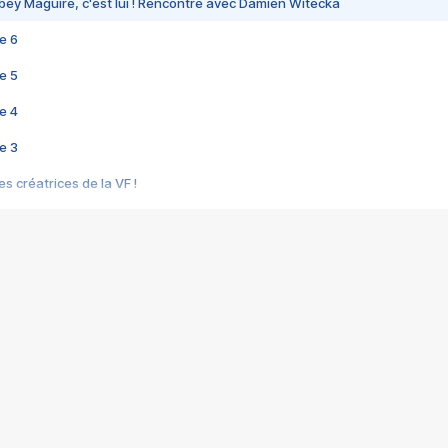
bey Maguire, c'est lui ! Rencontre avec Damien Witecka
e 6
e 5
e 4
e 3
s créatrices de la VF !
e 2
e 1
e Mektoub My Love arrive enfin ! Rencontre avec Shaïn Boumedine et Sal
i : après Toni en famille
elle réalise le bouleversant Dites lui que je l'aime
ais ! Rencontre autour de Vie privée de Rebecca Zlotowski
 de Marguerite, Grave... Rencontre avec Ella Rumpf