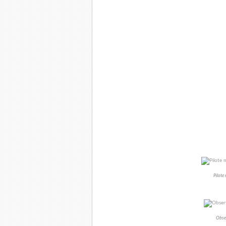
Pilote
Obser