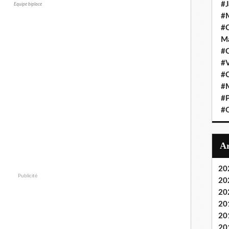
#J
Equipe biplace
#M
#C
Ma
#C
#
#C
#M
#P
#O
20
Publicité
20
20
20
20
20