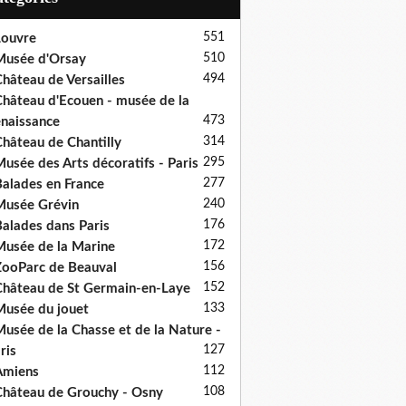
551
ouvre
510
usée d'Orsay
494
hâteau de Versailles
hâteau d'Ecouen - musée de la
473
naissance
314
hâteau de Chantilly
295
usée des Arts décoratifs - Paris
277
alades en France
240
usée Grévin
176
alades dans Paris
172
usée de la Marine
156
ooParc de Beauval
152
hâteau de St Germain-en-Laye
133
usée du jouet
usée de la Chasse et de la Nature -
127
ris
112
Amiens
108
hâteau de Grouchy - Osny