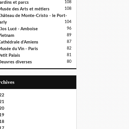
108
ardins et parcs
108
usée des Arts et métiers
hâteau de Monte-Cristo - le Port-
104
rly
96
los Lucé - Amboise
89
Vietnam
87
athédrale d'Amiens
82
usée du Vin - Paris
81
etit Palais
80
euvres diverses
Archives
22
21
20
19
18
17