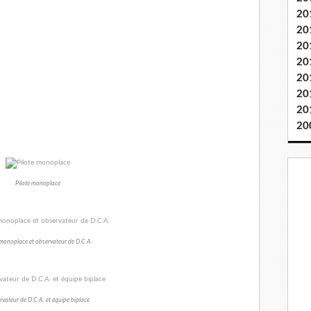
20
20
20
20
20
20
20
20
Pilote monoplace
 monoplace et observateur de D.C.A.
vateur de D.C.A. et équipe biplace