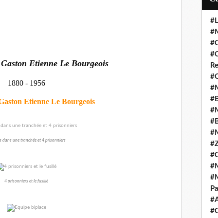
#L
#M
#C
#C
e
Gaston Etienne Le Bourgeois
Re
#C
1880 - 1956
#M
#B
Gaston Etienne Le Bourgeois
#M
#B
#M
s dans une tranchée et 4 prisonniers
#Z
#C
#M
#M
4 prisonniers et le fusillé
Pa
#
#C