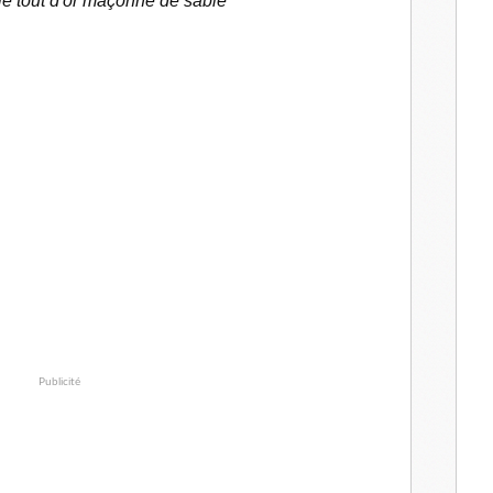
 le tout d'or maçonné de sable
Publicité