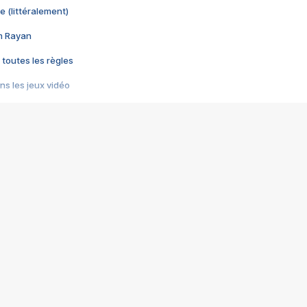
e (littéralement)
im Rayan
 toutes les règles
s les jeux vidéo
us choquant de Rockstar ? - Le scandale BULLY
e plus moche de Steam
du RÊVE tourne au CAUCHEMAR
pendant 8 heures
it… à tort
umiliés par un jeu vidéo
ire - Final Fantasy 8
ti un empire - Age of Empires
story DOFUS