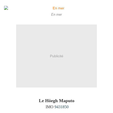
En mer
Publicité
Le H
öegh Maputo
IMO
9431850