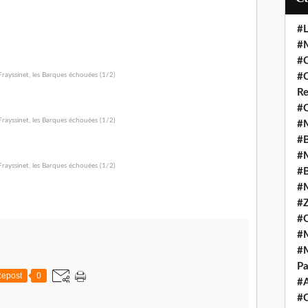
#L
#M
#C
#C
Re
#C
#M
#B
#M
#B
#M
#Z
#C
#M
#M
Pa
epost
0
#
#C