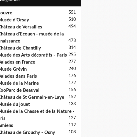
551
ouvre
510
usée d'Orsay
494
hâteau de Versailles
hâteau d'Ecouen - musée de la
473
naissance
314
hâteau de Chantilly
295
usée des Arts décoratifs - Paris
277
alades en France
240
usée Grévin
176
alades dans Paris
172
usée de la Marine
156
ooParc de Beauval
152
hâteau de St Germain-en-Laye
133
usée du jouet
usée de la Chasse et de la Nature -
127
ris
112
Amiens
108
hâteau de Grouchy - Osny