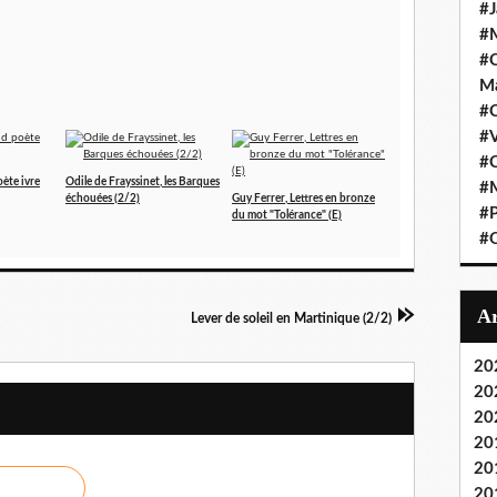
#J
#M
#C
Ma
#C
#
#C
oète ivre
Odile de Frayssinet, les Barques
#M
échouées (2/2)
Guy Ferrer, Lettres en bronze
#P
du mot "Tolérance" (E)
#O
Lever de soleil en Martinique (2/2)
20
20
20
20
20
20