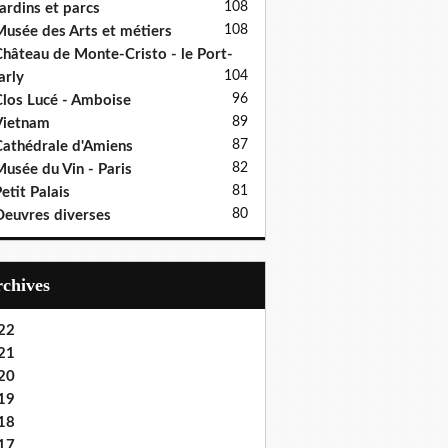
108
ardins et parcs
108
usée des Arts et métiers
hâteau de Monte-Cristo - le Port-
104
rly
96
los Lucé - Amboise
89
Vietnam
87
athédrale d'Amiens
82
usée du Vin - Paris
81
etit Palais
80
euvres diverses
Archives
22
21
20
19
18
17