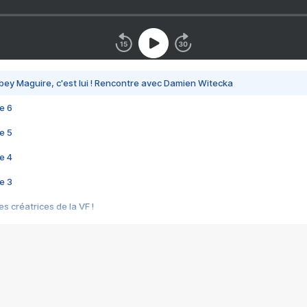
bey Maguire, c'est lui ! Rencontre avec Damien Witecka
e 6
e 5
e 4
e 3
s créatrices de la VF !
e 2
e 1
e Mektoub My Love arrive enfin ! Rencontre avec Shaïn Boumedine et Sal
i : après Toni en famille