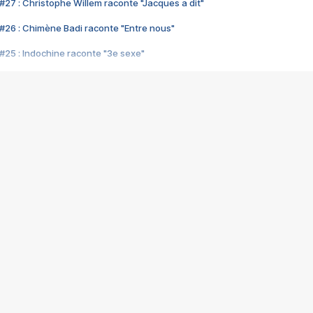
#27 : Christophe Willem raconte "Jacques a dit"
#26 : Chimène Badi raconte "Entre nous"
#25 : Indochine raconte "3e sexe"
#24 : Zaho raconte "C'est chelou"
#23 : Patrick Bruel raconte "Au café des délices"
#22 : Kyo raconte "Le chemin"
#21 : Nolwenn Leroy raconte "Cassé"
#20 : Patrick Hernandez raconte "Born to be alive"
#19 : Lorie raconte "Près de moi"
#18 : Michael Jones raconte "A nos actes manqués" (avec Jean-Jacque
#17 : Khaled raconte "Aïcha"
#16 : Corneille raconte "Parce qu'on vient de loin"
#15 : Indochine raconte "L'aventurier"