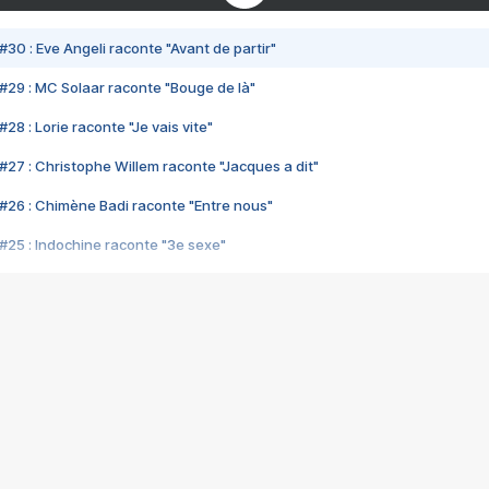
#30 : Eve Angeli raconte "Avant de partir"
#29 : MC Solaar raconte "Bouge de là"
28 : Lorie raconte "Je vais vite"
#27 : Christophe Willem raconte "Jacques a dit"
#26 : Chimène Badi raconte "Entre nous"
#25 : Indochine raconte "3e sexe"
#24 : Zaho raconte "C'est chelou"
#23 : Patrick Bruel raconte "Au café des délices"
#22 : Kyo raconte "Le chemin"
#21 : Nolwenn Leroy raconte "Cassé"
#20 : Patrick Hernandez raconte "Born to be alive"
#19 : Lorie raconte "Près de moi"